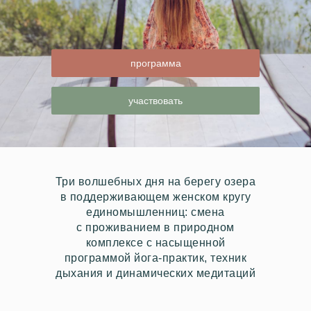
программа
участвовать
где жить
баня
Три волшебных дня на берегу озера
природа бар
в поддерживающем женском кругу
единомышленниц: смена
с проживанием в природном
комплексе с насыщенной
программой йога-практик, техник
дыхания и динамических медитаций