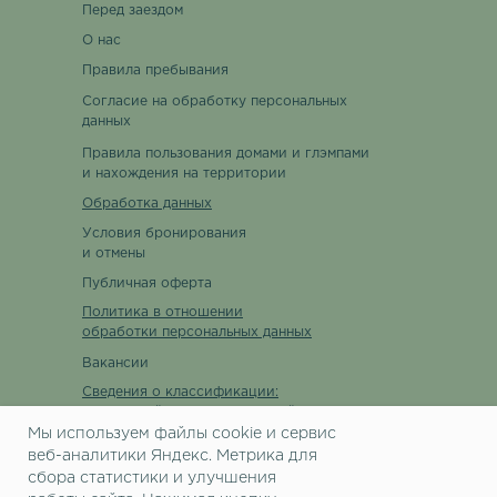
Перед заездом
О нас
Правила пребывания
Согласие на обработку персональных
данных
Правила пользования домами и глэмпами
и нахождения на территории
Обработка данных
Условия бронирования
и отмены
Публичная оферта
Политика в отношении
обработки персональных данных
Вакансии
Сведения о классификации:
уникальный номер реестровой
записи С722024003397
Мы используем файлы cookie и сервис
веб-аналитики Яндекс. Метрика для
Ссылка на запись в реестре
сбора статистики и улучшения