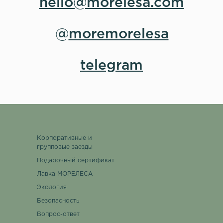
hello@morelesa.com
@
moremorelesa
telegram
Корпоративные и
групповые заезды
Подарочный сертификат
Лавка МОРЕЛЕСА
Экология
Безопасность
Вопрос-ответ