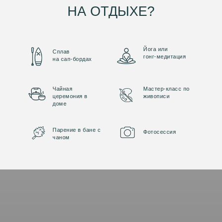
НА ОТДЫХЕ?
Йога или
Сплав
гонг-медитация
на сап-бордах
Чайная
Мастер-класс по
церемония в
живописи
доме
Парение в бане с
Фотосессия
чаном