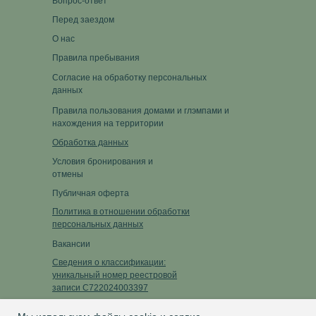
Вопрос-ответ
Перед заездом
О нас
Правила пребывания
Согласие на обработку персональных
данных
Правила пользования домами и глэмпами и
нахождения на территории
Обработка данных
Условия бронирования и
отмены
Публичная оферта
Политика в отношении обработки
персональных данных
Вакансии
Сведения о классификации:
уникальный номер реестровой
записи С722024003397
Ссылка на запись в реестре