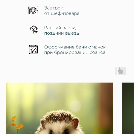
где жить
баня
природа бар