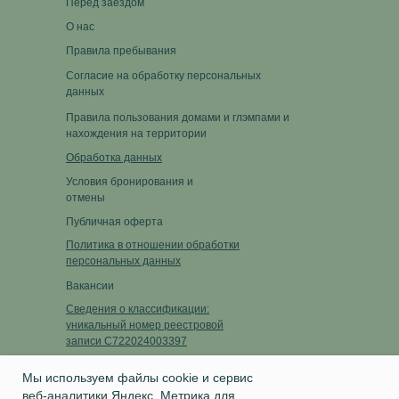
Перед заездом
О нас
Правила пребывания
Согласие на обработку персональных
данных
Правила пользования домами и глэмпами и
нахождения на территории
Обработка данных
Условия бронирования и
отмены
Публичная оферта
Политика в отношении обработки
персональных данных
Вакансии
Сведения о классификации:
уникальный номер реестровой
записи С722024003397
Ссылка на запись в реестре
Мы используем файлы cookie и сервис
веб-аналитики Яндекс. Метрика для