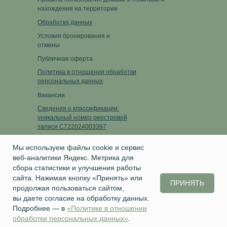
нахождения на территории
Обработка данных
Условия бронирования и
отмены
Публичная оферта
Политика в отношении обработки
персональных данных
Вакансии
Сведения о классификации:
уникальный номер реестровой
записи С722024003397
Ссылка на запись в реестре
Мы используем файлы cookie и сервис
веб-аналитики Яндекс. Метрика для
Написать нам
сбора статистики и улучшения работы
МОРЕЛЕСА © 2020, Тюмень
сайта. Нажимая кнопку «Принять» или
ПРИНЯТЬ
продолжая пользоваться сайтом,
вы даете согласие на обработку данных.
Подробнее — в
«Политике в отношении
обработки персональных данных»
.