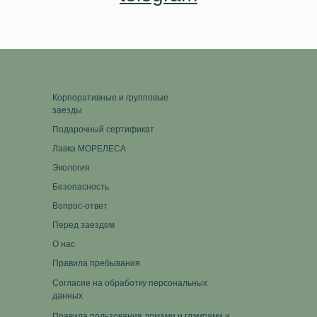
Корпоративные и групповые
заезды
Подарочный сертификат
Лавка МОРЕЛЕСА
Экология
Безопасность
Вопрос-ответ
Перед заездом
О нас
Правила пребывания
Согласие на обработку персональных
данных
Правила пользования домами и глэмпами и