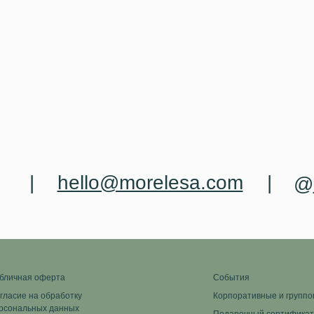
|
hello@morelesa.com
|
@
бличная оферта
События
гласие на обработку
Корпоративные и группо
рсональных данных