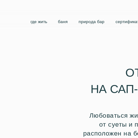
где жить
баня
природа бар
сертифика
события
О
НА САП
Любоваться жи
от суеты и
расположен на б