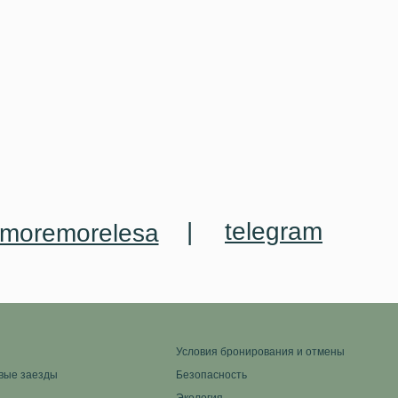
|
telegram
moremorelesa
Условия бронирования и отмены
вые заезды
Безопасность