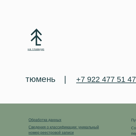
на главную
тюмень
|
+7 922 477 51 47
Обработка данных
Пу
Сведения о классификации: уникальный
Со
номер реестровой записи
пе