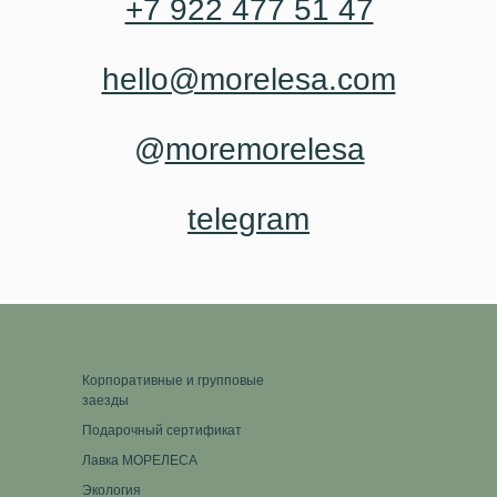
+7 922 477 51 47
hello@morelesa.com
@
moremorelesa
telegram
Корпоративные и групповые
заезды
Подарочный сертификат
Лавка МОРЕЛЕСА
Экология