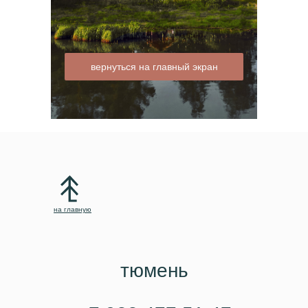
вернуться на главный экран
где жить
баня
природа бар
на главную
тюмень