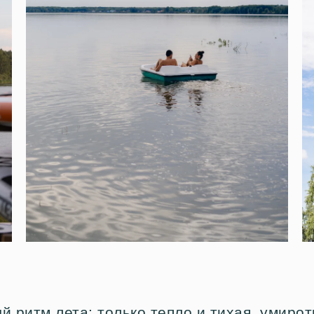
й ритм лета: только тепло и тихая, умир