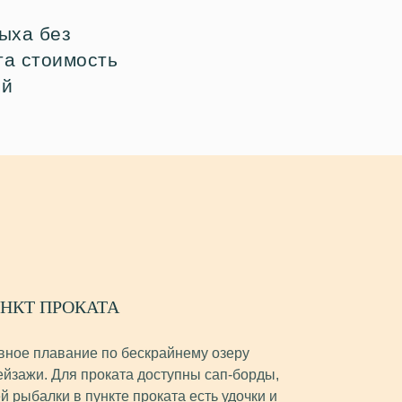
ыха без
та стоимость
ый
УНКТ ПРОКАТА
вное плавание по бескрайнему озеру
ейзажи. Для проката доступны сап-борды,
й рыбалки в пункте проката есть удочки и