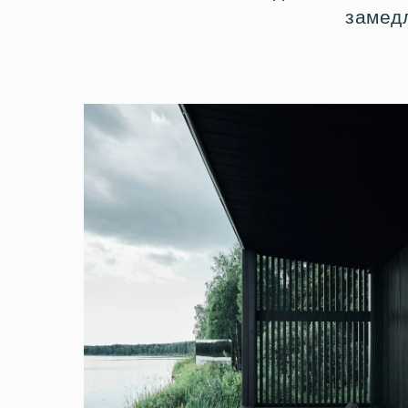
замедл