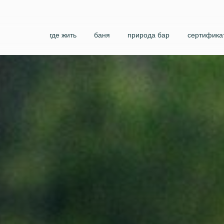
где жить
баня
природа бар
сертифика
события