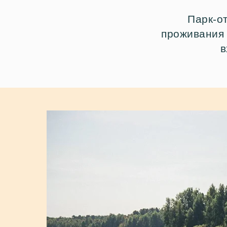
Парк-о
проживания 
в