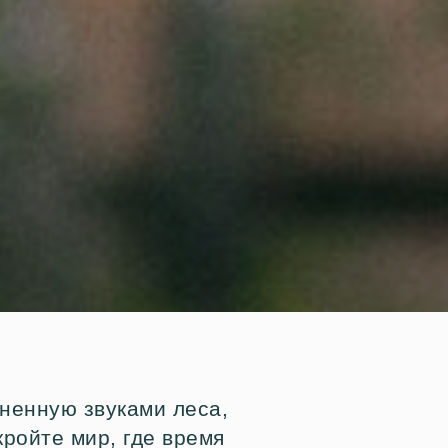
ненную звуками леса,
кройте мир, где время